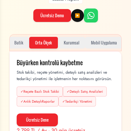
Ücretsiz Demo
▶
Butik
Orta Ölçek
Kurumsal
Mobil Uygulama
Büyürken kontrolü kaybetme
Stok takibi, reçete yönetimi, detaylı satış analizleri ve
tedarikçi yönetimi ile işletmenin her noktasını görürsün.
✓
Reçete Bazlı Stok Takibi
✓
Detaylı Satış Analizleri
✓
Anlık DetaylıRaporlar
✓
Tedarikçi Yönetimi
Ücretsiz Dene
2.799 TL / Ay · 30 gün ücretsiz