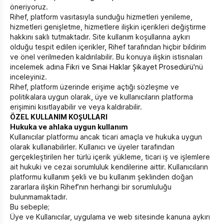
öneriyoruz.
Rihef, platform vasıtasıyla sunduğu hizmetleri yenileme,
hizmetleri genişletme, hizmetlere ilişkin içerikleri değiştirme
hakkını saklı tutmaktadır. Site kullanım koşullarına aykırı
olduğu tespit edilen içerikler, Rihef tarafından hiçbir bildirim
ve önel verilmeden kaldırılabilir. Bu konuya ilişkin istisnaları
incelemek adına
Fikri ve Sınai Haklar Şikayet Prosedürü
'nü
inceleyiniz.
Rihef, platform üzerinde erişime açtığı sözleşme ve
politikalara uygun olarak, üye ve kullanıcıların platforma
erişimini kısıtlayabilir ve veya kaldırabilir.
ÖZEL KULLANIM KOŞULLARI
Hukuka ve ahlaka uygun kullanım
Kullanıcılar platformu ancak ticari amaçla ve hukuka uygun
olarak kullanabilirler. Kullanıcı ve üyeler tarafından
gerçekleştirilen her türlü içerik yükleme, ticari iş ve işlemlere
ait hukuki ve cezai sorumluluk kendilerine aittir. Kullanıcıların
platformu kullanım şekli ve bu kullanım şeklinden doğan
zararlara ilişkin Rihef’nın herhangi bir sorumluluğu
bulunmamaktadır.
Bu sebeple;
Üye ve Kullanıcılar, uygulama ve web sitesinde kanuna aykırı