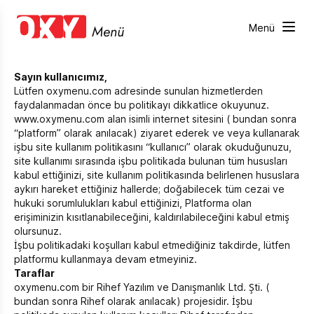
Menü
Menü
Sayın kullanıcımız,
Lütfen oxymenu.com adresinde sunulan hizmetlerden
faydalanmadan önce bu politikayı dikkatlice okuyunuz.
www.oxymenu.com alan isimli internet sitesini ( bundan sonra
“platform” olarak anılacak) ziyaret ederek ve veya kullanarak
işbu site kullanım politikasını “kullanıcı” olarak okuduğunuzu,
site kullanımı sırasında işbu politikada bulunan tüm hususları
kabul ettiğinizi, site kullanım politikasında belirlenen hususlara
aykırı hareket ettiğiniz hallerde; doğabilecek tüm cezai ve
hukuki sorumlulukları kabul ettiğinizi, Platforma olan
erişiminizin kısıtlanabileceğini, kaldırılabileceğini kabul etmiş
olursunuz.
İşbu politikadaki koşulları kabul etmediğiniz takdirde, lütfen
platformu kullanmaya devam etmeyiniz.
Taraflar
oxymenu.com bir Rihef Yazılım ve Danışmanlık Ltd. Şti. (
bundan sonra Rihef olarak anılacak) projesidir. İşbu