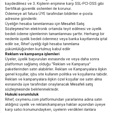
kaydedilmez ve 3. Kişilerin erişimine karşı SSL-PCI-DSS gibi
Sertifikalı güvenlik sistemleri ile korunur.
Ödemeye ait fatura ÜYE tarafından bildirilen e-posta
adresine gönderilir.
Üyeliğin hesaba tanımlanması için
Mesafeli Satış
Sözleşmesi
'nin elektronik ortamda teyit edilmesi ve üyelik
bedeli ödeme işlemlerinin tamamlanması şarttır. Herhangi bir
nedenle üyelik bedeli ödenmez veya banka kayıtlarında iptal
edilir ise, Rihef üyeliği ilgili hesaba tanımlama
yükümlülüğünden kurtulmuş kabul edilir
Reklam ve kampanya işlemleri
Üyeler, üyelik başvuruları esnasında ve veya daha sonra
platformun sağlamış olduğu "Reklam ve Kampanya"
paketlerinden satın alabilirler. Reklam ve Kampanyalara ilişkin
genel koşullar, işbu site kullanım politika ve koşullarına tabidir.
Reklam ve kampanyalara ilişkin özel koşullar ise satın alma
esnasında üye tarafından onaylanacak
Mesafeli satış
sözleşmesi
nde belirlenmektedir.
Hukuki sorumluluk
Rihef, oxymenu.com platformundan yararlanma adına satın
aldığınız üyelik ve reklam/kampanya hakları açısından üyeye
karşı satıcı konumundayken, üyelerin verdikleri ilanlara