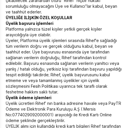
çıkabilecek zararlardan ötürü “Rihef” hiçbir hukuki
sorumluluğu olmayacağını Üye ve Kullanıcı”lar kabul, beyan
ve taahhüt ederler.
ÜYELİĞE İLİŞKİN ÖZEL KOŞULLAR
Üyelik başvuru işlemleri
Platforma yalnızca tüzel kişiler yetkili gerçek kişiler
arayıcılığıyla üye olabilir.
Üyeler, Platforma üyelik işlemleri sırasında Rihef'e sağladığı
tüm verilerin doğru ve gerçek olduğunu kabul, beyan ve
taahhüt eder. Üye başvurusu esnasında üye tarafından
sağlanan verilerin doğruluğu, Rihef tarafından kontrol
edilebilir. Başvuru esnasında sağlanan verilerin yanıltıcı veya
yanlış / hatalı olduğu, yetkisiz kişi tarafından başvuru yapıldığı
tespit edildiği takdirde; Rihef, üyelik başvurusunu kabul
etmeme ve veya tamamlanmış üyelikler için üyelik
sözleşmesini
Fesih Politikası
uyarınca tek taraflı olarak
feshetme hakkını saklı tutar.
Üyelik ödeme işlemleri
Üyelik ücretleri Rihef’ nın banka adresine havale veya PayTR
Ödeme ve Elektronik Para Kuruluşu A.Ş ( Mersis
No:0774029092000001) arayıcılığı ile Kredi Kartı Online
ödeme şeklinde gerçekleştirilir.
ÜYELİK alımı için kullandığı kredi kartı bilgileri Rihef tarafından