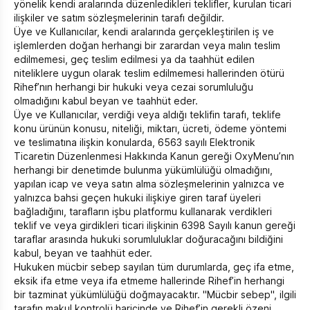
yönelik kendi aralarında düzenledikleri teklifler, kurulan ticari
ilişkiler ve satım sözleşmelerinin tarafı değildir.
Üye ve Kullanıcılar, kendi aralarında gerçekleştirilen iş ve
işlemlerden doğan herhangi bir zarardan veya malın teslim
edilmemesi, geç teslim edilmesi ya da taahhüt edilen
niteliklere uygun olarak teslim edilmemesi hallerinden ötürü
Rihef’nın herhangi bir hukuki veya cezai sorumluluğu
olmadığını kabul beyan ve taahhüt eder.
Üye ve Kullanıcılar, verdiği veya aldığı teklifin tarafı, teklife
konu ürünün konusu, niteliği, miktarı, ücreti, ödeme yöntemi
ve teslimatına ilişkin konularda, 6563 sayılı Elektronik
Ticaretin Düzenlenmesi Hakkında Kanun gereği OxyMenu’nın
herhangi bir denetimde bulunma yükümlülüğü olmadığını,
yapılan icap ve veya satın alma sözleşmelerinin yalnızca ve
yalnızca bahsi geçen hukuki ilişkiye giren taraf üyeleri
bağladığını, tarafların işbu platformu kullanarak verdikleri
teklif ve veya girdikleri ticari ilişkinin 6398 Sayılı kanun gereği
taraflar arasında hukuki sorumluluklar doğuracağını bildiğini
kabul, beyan ve taahhüt eder.
Hukuken mücbir sebep sayılan tüm durumlarda, geç ifa etme,
eksik ifa etme veya ifa etmeme hallerinde Rihef’in herhangi
bir tazminat yükümlülüğü doğmayacaktır. "Mücbir sebep", ilgili
tarafın makul kontrolü haricinde ve Rihef’in gerekli özeni