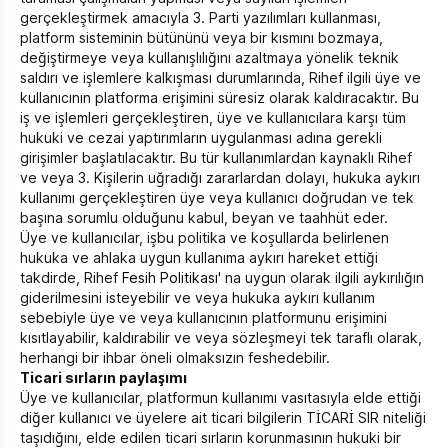
gerçekleştirmek amacıyla 3. Parti yazılımları kullanması,
platform sisteminin bütününü veya bir kısmını bozmaya,
değiştirmeye veya kullanışlılığını azaltmaya yönelik teknik
saldırı ve işlemlere kalkışması durumlarında, Rihef ilgili üye ve
kullanıcının platforma erişimini süresiz olarak kaldıracaktır. Bu
iş ve işlemleri gerçekleştiren, üye ve kullanıcılara karşı tüm
hukuki ve cezai yaptırımların uygulanması adına gerekli
girişimler başlatılacaktır. Bu tür kullanımlardan kaynaklı Rihef
ve veya 3. Kişilerin uğradığı zararlardan dolayı, hukuka aykırı
kullanımı gerçekleştiren üye veya kullanıcı doğrudan ve tek
başına sorumlu olduğunu kabul, beyan ve taahhüt eder.
Üye ve kullanıcılar, işbu politika ve koşullarda belirlenen
hukuka ve ahlaka uygun kullanıma aykırı hareket ettiği
takdirde, Rihef
Fesih Politikası
' na uygun olarak ilgili aykırılığın
giderilmesini isteyebilir ve veya hukuka aykırı kullanım
sebebiyle üye ve veya kullanıcının platformunu erişimini
kısıtlayabilir, kaldırabilir ve veya sözleşmeyi tek taraflı olarak,
herhangi bir ihbar öneli olmaksızın feshedebilir.
Ticari sırların paylaşımı
Üye ve kullanıcılar, platformun kullanımı vasıtasıyla elde ettiği
diğer kullanıcı ve üyelere ait ticari bilgilerin TİCARİ SIR niteliği
taşıdığını, elde edilen ticari sırların korunmasının hukuki bir