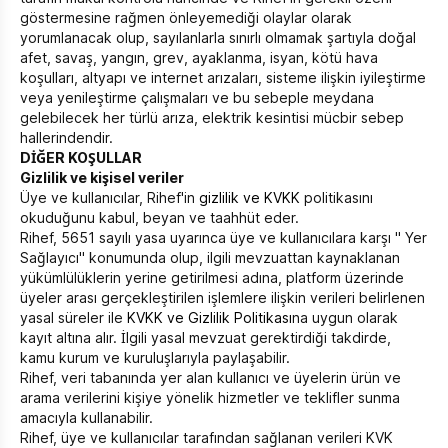
göstermesine rağmen önleyemediği olaylar olarak
yorumlanacak olup, sayılanlarla sınırlı olmamak şartıyla doğal
afet, savaş, yangın, grev, ayaklanma, isyan, kötü hava
koşulları, altyapı ve internet arızaları, sisteme ilişkin iyileştirme
veya yenileştirme çalışmaları ve bu sebeple meydana
gelebilecek her türlü arıza, elektrik kesintisi mücbir sebep
hallerindendir.
DİĞER KOŞULLAR
Gizlilik ve kişisel veriler
Üye ve kullanıcılar, Rihef'in
gizlilik ve KVKK
politikasını
okuduğunu kabul, beyan ve taahhüt eder.
Rihef, 5651 sayılı yasa uyarınca üye ve kullanıcılara karşı " Yer
Sağlayıcı" konumunda olup, ilgili mevzuattan kaynaklanan
yükümlülüklerin yerine getirilmesi adına, platform üzerinde
üyeler arası gerçekleştirilen işlemlere ilişkin verileri belirlenen
yasal süreler ile
KVKK ve Gizlilik Politikası
na uygun olarak
kayıt altına alır. İlgili yasal mevzuat gerektirdiği takdirde,
kamu kurum ve kuruluşlarıyla paylaşabilir.
Rihef, veri tabanında yer alan kullanıcı ve üyelerin ürün ve
arama verilerini kişiye yönelik hizmetler ve teklifler sunma
amacıyla kullanabilir.
Rihef, üye ve kullanıcılar tarafından sağlanan verileri KVK