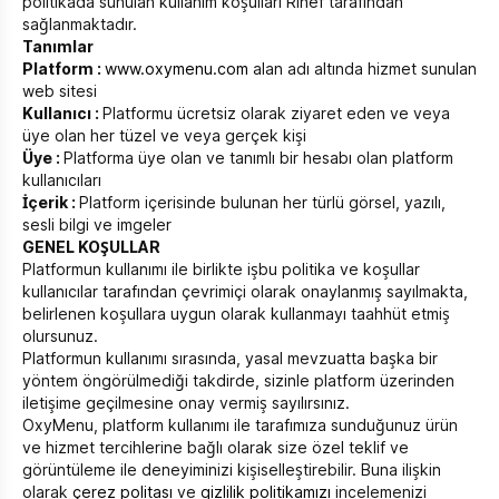
politikada sunulan kullanım koşulları Rihef tarafından
sağlanmaktadır.
Tanımlar
Platform :
www.oxymenu.com
alan adı altında hizmet sunulan
web sitesi
Kullanıcı :
Platformu ücretsiz olarak ziyaret eden ve veya
üye olan her tüzel ve veya gerçek kişi
Üye :
Platforma üye olan ve tanımlı bir hesabı olan platform
kullanıcıları
İçerik :
Platform içerisinde bulunan her türlü görsel, yazılı,
sesli bilgi ve imgeler
GENEL KOŞULLAR
Platformun kullanımı ile birlikte işbu politika ve koşullar
kullanıcılar tarafından çevrimiçi olarak onaylanmış sayılmakta,
belirlenen koşullara uygun olarak kullanmayı taahhüt etmiş
olursunuz.
Platformun kullanımı sırasında, yasal mevzuatta başka bir
yöntem öngörülmediği takdirde, sizinle platform üzerinden
iletişime geçilmesine onay vermiş sayılırsınız.
OxyMenu, platform kullanımı ile tarafımıza sunduğunuz ürün
ve hizmet tercihlerine bağlı olarak size özel teklif ve
görüntüleme ile deneyiminizi kişiselleştirebilir. Buna ilişkin
olarak
çerez politası
ve
gizlilik politikamızı
incelemenizi