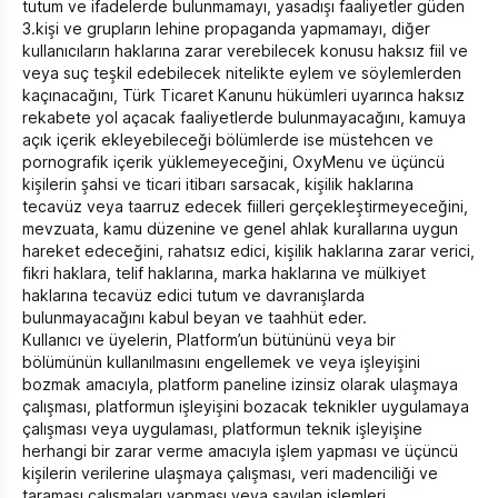
tutum ve ifadelerde bulunmamayı, yasadışı faaliyetler güden
3.kişi ve grupların lehine propaganda yapmamayı, diğer
kullanıcıların haklarına zarar verebilecek konusu haksız fiil ve
veya suç teşkil edebilecek nitelikte eylem ve söylemlerden
kaçınacağını, Türk Ticaret Kanunu hükümleri uyarınca haksız
rekabete yol açacak faaliyetlerde bulunmayacağını, kamuya
açık içerik ekleyebileceği bölümlerde ise müstehcen ve
pornografik içerik yüklemeyeceğini, OxyMenu ve üçüncü
kişilerin şahsi ve ticari itibarı sarsacak, kişilik haklarına
tecavüz veya taarruz edecek fiilleri gerçekleştirmeyeceğini,
mevzuata, kamu düzenine ve genel ahlak kurallarına uygun
hareket edeceğini, rahatsız edici, kişilik haklarına zarar verici,
fikri haklara, telif haklarına, marka haklarına ve mülkiyet
haklarına tecavüz edici tutum ve davranışlarda
bulunmayacağını kabul beyan ve taahhüt eder.
Kullanıcı ve üyelerin, Platform’un bütününü veya bir
bölümünün kullanılmasını engellemek ve veya işleyişini
bozmak amacıyla, platform paneline izinsiz olarak ulaşmaya
çalışması, platformun işleyişini bozacak teknikler uygulamaya
çalışması veya uygulaması, platformun teknik işleyişine
herhangi bir zarar verme amacıyla işlem yapması ve üçüncü
kişilerin verilerine ulaşmaya çalışması, veri madenciliği ve
taraması çalışmaları yapması veya sayılan işlemleri