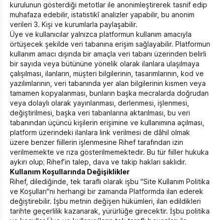
kurulunun gösterdiği metotlar ile anonimleştirerek tasnif edip
muhafaza edebilir, istatistikî analizler yapabilir, bu anonim
verileri 3. Kişi ve kurumlarla paylaşabilir.
Üye ve kullanıcılar yalnızca platformun kullanım amacıyla
örtüşecek şekilde veri tabanına erişim sağlayabilir. Platformun
kullanım amacı dışında bir amaçla veri tabanı üzerinden belirli
bir sayıda veya bütününe yönelik olarak ilanlara ulaşılmaya
çalışılması, ilanların, müşteri bilgilerinin, tasarımlarının, kod ve
yazılımlarının, veri tabanında yer alan bilgilerinin kısmen veya
tamamen kopyalanması, bunların başka mecralarda doğrudan
veya dolaylı olarak yayınlanması, derlenmesi, işlenmesi,
değiştirilmesi, başka veri tabanlarına aktarılması, bu veri
tabanından üçüncü kişilerin erişimine ve kullanımına açılması,
platform üzerindeki ilanlara link verilmesi de dâhil olmak
üzere benzer fiillerin işlenmesine Rihef tarafından izin
verilmemekte ve rıza gösterilmemektedir. Bu tür fiiller hukuka
aykırı olup; Rihef’in talep, dava ve takip hakları saklıdır.
Kullanım Koşullarında Değişiklikler
Rihef, dilediğinde, tek taraflı olarak işbu "Site Kullanım Politika
ve Koşulları"nı herhangi bir zamanda Platformda ilan ederek
değiştirebilir. İşbu metnin değişen hükümleri, ilan edildikleri
tarihte geçerlilik kazanarak, yürürlüğe girecektir. İşbu politika