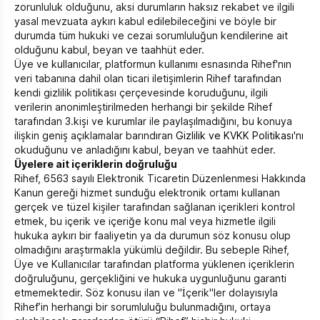
zorunluluk olduğunu, aksi durumların haksız rekabet ve ilgili
yasal mevzuata aykırı kabul edilebileceğini ve böyle bir
durumda tüm hukuki ve cezai sorumluluğun kendilerine ait
olduğunu kabul, beyan ve taahhüt eder.
Üye ve kullanıcılar, platformun kullanımı esnasında Rihef'nın
veri tabanına dahil olan ticari iletişimlerin Rihef tarafından
kendi gizlilik politikası çerçevesinde koruduğunu, ilgili
verilerin anonimleştirilmeden herhangi bir şekilde Rihef
tarafından 3.kişi ve kurumlar ile paylaşılmadığını, bu konuya
ilişkin geniş açıklamalar barındıran
Gizlilik ve KVKK Politikası
'nı
okuduğunu ve anladığını kabul, beyan ve taahhüt eder.
Üyelere ait içeriklerin doğruluğu
Rihef, 6563 sayılı Elektronik Ticaretin Düzenlenmesi Hakkında
Kanun gereği hizmet sunduğu elektronik ortamı kullanan
gerçek ve tüzel kişiler tarafından sağlanan içerikleri kontrol
etmek, bu içerik ve içeriğe konu mal veya hizmetle ilgili
hukuka aykırı bir faaliyetin ya da durumun söz konusu olup
olmadığını araştırmakla yükümlü değildir. Bu sebeple Rihef,
Üye ve Kullanıcılar tarafından platforma yüklenen içeriklerin
doğruluğunu, gerçekliğini ve hukuka uygunluğunu garanti
etmemektedir. Söz konusu ilan ve "İçerik"ler dolayısıyla
Rihef’in herhangi bir sorumluluğu bulunmadığını, ortaya