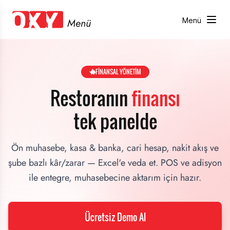
Menü
Menü
FİNANSAL YÖNETİM
Restoranın
finansı
tek panelde
Ön muhasebe, kasa & banka, cari hesap, nakit akış ve
şube bazlı kâr/zarar — Excel'e veda et. POS ve adisyon
ile entegre, muhasebecine aktarım için hazır.
Ücretsiz Demo Al