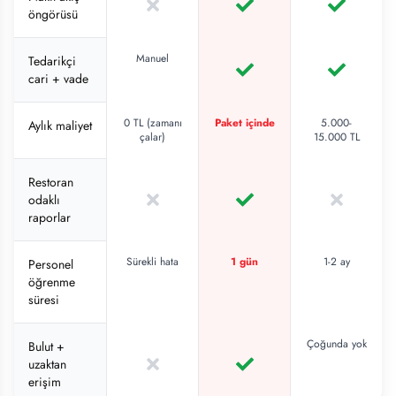
öngörüsü
Manuel
Tedarikçi
cari + vade
0 TL (zamanı
Paket içinde
5.000-
Aylık maliyet
çalar)
15.000 TL
Restoran
odaklı
raporlar
Sürekli hata
1 gün
1-2 ay
Personel
öğrenme
süresi
Çoğunda yok
Bulut +
uzaktan
erişim