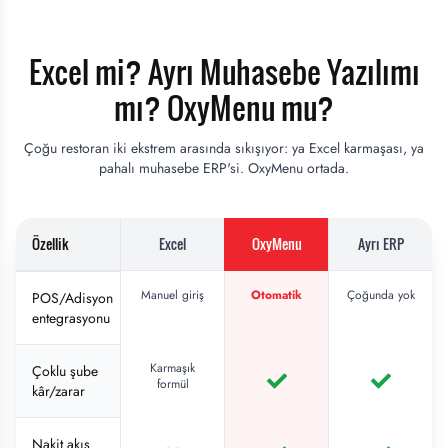
Excel mi? Ayrı Muhasebe Yazılımı
mı? OxyMenu mu?
Çoğu restoran iki ekstrem arasında sıkışıyor: ya Excel karmaşası, ya
pahalı muhasebe ERP'si. OxyMenu ortada.
Özellik
Excel
OxyMenu
Ayrı ERP
Manuel giriş
Otomatik
Çoğunda yok
POS/Adisyon
entegrasyonu
Karmaşık
Çoklu şube
formül
kâr/zarar
Nakit akış