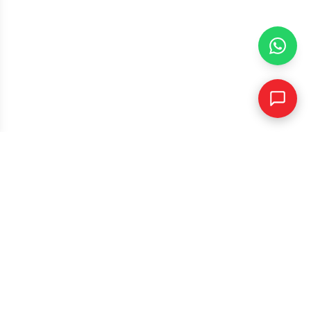
Menü
Restoran yönetim deneyiminizi zirveye taşıyın. Oxymenu,
Türkiye'nin en kapsamlı restoran dijitalleşme platformu