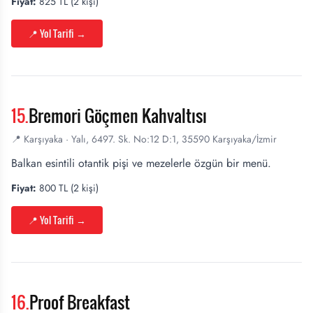
Fiyat:
825 TL (2 kişi)
📍 Yol Tarifi
→
15
.
Bremori Göçmen Kahvaltısı
📍
Karşıyaka
·
Yalı, 6497. Sk. No:12 D:1, 35590 Karşıyaka/İzmir
Balkan esintili otantik pişi ve mezelerle özgün bir menü.
Fiyat:
800 TL (2 kişi)
📍 Yol Tarifi
→
16
.
Proof Breakfast