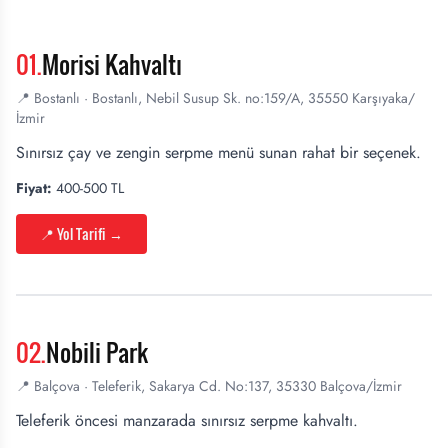
01
.
Morisi Kahvaltı
📍
Bostanlı
·
Bostanlı, Nebil Susup Sk. no:159/A, 35550 Karşıyaka/
İzmir
Sınırsız çay ve zengin serpme menü sunan rahat bir seçenek.
Fiyat:
400-500 TL
📍 Yol Tarifi
→
02
.
Nobili Park
📍
Balçova
·
Teleferik, Sakarya Cd. No:137, 35330 Balçova/İzmir
Teleferik öncesi manzarada sınırsız serpme kahvaltı.