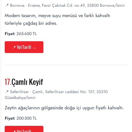
📍
Bornova
·
Erzene, Fevzi Çakmak Cd. no:49, 35800 Bornova/İzmir
Modern tasarım, meyve suyu menüsü ve farklı kahvaltı
türleriyle çağdaş bir adres.
Fiyat:
265-650 TL
📍 Yol Tarifi
→
17
.
Çamlı Keyif
📍
Seferihisar
·
Çamlı, Seferihisar caddesi No: 157, 35310
Güzelbahçe/İzmir
Zeytin ağaçlarının gölgesinde doğa içi uygun fiyatlı kahvaltı.
Fiyat:
200-300 TL
📍 Yol Tarifi
→