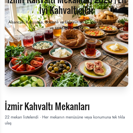
İyi Kahvaltıcılar
Alsancak, Karşıyaka, Bostanlı ve Urla'nın en iyi kahvaltıcıları — fiyat
ve semt tek sayfada
İzmir
Kahvaltı Mekanları
22
mekan listelendi · Her mekanın menüsüne veya konumuna tek tıkla
ulaş