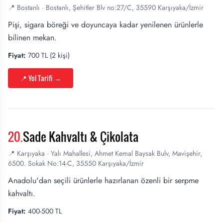
📍
Bostanlı
·
Bostanlı, Şehitler Blv no:27/C, 35590 Karşıyaka/İzmir
Pişi, sigara böreği ve doyuncaya kadar yenilenen ürünlerle
bilinen mekan.
Fiyat:
700 TL (2 kişi)
📍 Yol Tarifi
→
20
.
Sade Kahvaltı & Çikolata
📍
Karşıyaka
·
Yalı Mahallesi, Ahmet Kemal Baysak Bulv, Mavişehir,
6500. Sokak No:14-C, 35550 Karşıyaka/İzmir
Anadolu'dan seçili ürünlerle hazırlanan özenli bir serpme
kahvaltı.
Fiyat:
400-500 TL