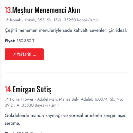
13
.
Meşhur Menemenci Akın
📍
Konak
·
Konak, 855. Sk. 15/a, 35250 Konak/İzmir
Çeşitli menemen menüleriyle sade kahvaltı sevenler için ideal.
Fiyat:
150-350 TL
📍 Yol Tarifi
→
14
.
Emirgan Sütiş
📍
Folkart Tower
·
Adalet Mah. Manas Bulv, Adalet, 1600/4. Sk. No:
39 D:1A, 35530 Bayraklı/İzmir
Gökdelende manda kaymağı ve yöresel ürünlerle zenginleşen
serpme.