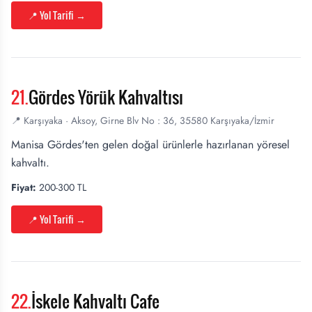
📍 Yol Tarifi
→
21
.
Gördes Yörük Kahvaltısı
📍
Karşıyaka
·
Aksoy, Girne Blv No : 36, 35580 Karşıyaka/İzmir
Manisa Gördes'ten gelen doğal ürünlerle hazırlanan yöresel
kahvaltı.
Fiyat:
200-300 TL
📍 Yol Tarifi
→
22
.
İskele Kahvaltı Cafe