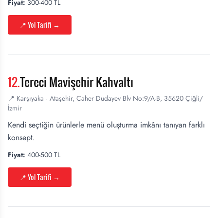
Fiyat:
300-400 TL
📍 Yol Tarifi
→
12
.
Tereci Mavişehir Kahvaltı
📍
Karşıyaka
·
Ataşehir, Caher Dudayev Blv No:9/A-B, 35620 Çiğli/
İzmir
Kendi seçtiğin ürünlerle menü oluşturma imkânı tanıyan farklı
konsept.
Fiyat:
400-500 TL
📍 Yol Tarifi
→