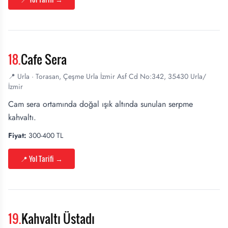
18
.
Cafe Sera
📍
Urla
·
Torasan, Çeşme Urla İzmir Asf Cd No:342, 35430 Urla/
İzmir
Cam sera ortamında doğal ışık altında sunulan serpme
kahvaltı.
Fiyat:
300-400 TL
📍 Yol Tarifi
→
19
.
Kahvaltı Üstadı