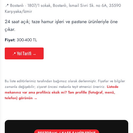
📍
Bostanlı
·
1807/1 sokak, Bostanlı, İsmail Sivri Sk. no 6A, 35590
Karşıyaka/İzmir
24 saat açık; taze hamur işleri ve pastane ürünleriyle öne
çıkar.
Fiyat:
300-400 TL
📍 Yol Tarifi
→
Bu liste editörlerimiz tarafından bağımsız olarak derlenmiştir. Fiyatlar ve bilgiler
zamanla değişebilir; ziyaret öncesi mekanla teyit etmenizi öneririz.
Listede
mekanınız var ama profiliniz eksik mi? Tam profille (fotoğraf, menü,
telefon) görünün →